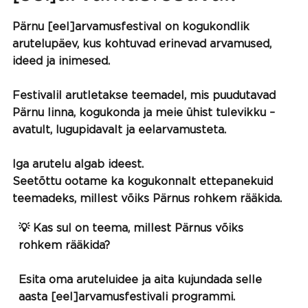
Pärnu [eel]arvamusfestival on kogukondlik
arutelupäev, kus kohtuvad erinevad arvamused,
ideed ja inimesed.
Festivalil arutletakse teemadel, mis puudutavad
Pärnu linna, kogukonda ja meie ühist tulevikku –
avatult, lugupidavalt ja eelarvamusteta.
Iga arutelu algab ideest.
Seetõttu ootame ka kogukonnalt ettepanekuid
teemadeks, millest võiks Pärnus rohkem rääkida.
💡 Kas sul on teema, millest Pärnus võiks
rohkem rääkida?
Esita oma aruteluidee ja aita kujundada selle
aasta [eel]arvamusfestivali programmi.