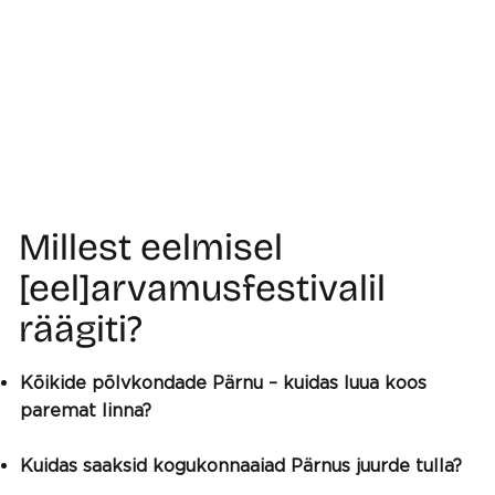
Millest eelmisel
[eel]arvamusfestivalil
räägiti?
Kõikide põlvkondade Pärnu – kuidas luua koos
paremat linna?
Kuidas saaksid kogukonnaaiad Pärnus juurde tulla?