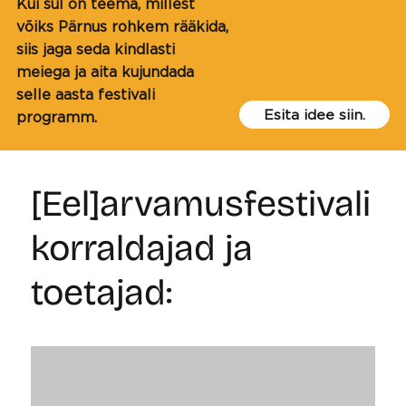
Kui sul on teema, millest
võiks Pärnus rohkem rääkida,
siis jaga seda kindlasti
meiega ja aita kujundada
selle aasta festivali
Esita idee siin.
programm.
[Eel]arvamusfestivali
korraldajad ja
toetajad: