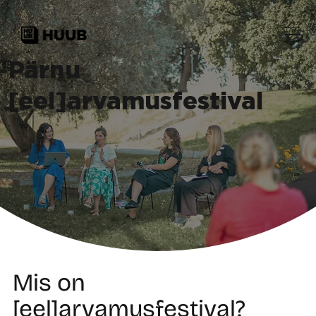
Pärnu
[eel]arvamusfestival
Mis on
[eel]arvamusfestival?