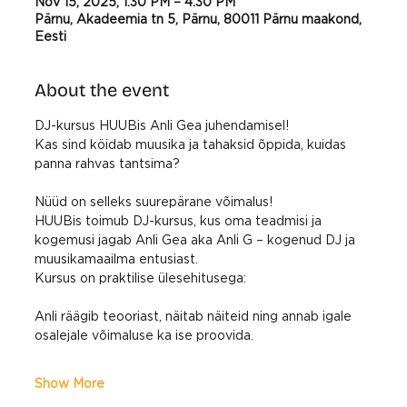
Nov 15, 2025, 1:30 PM – 4:30 PM
Pärnu, Akadeemia tn 5, Pärnu, 80011 Pärnu maakond,
Eesti
About the event
DJ-kursus HUUBis Anli Gea juhendamisel!
Kas sind köidab muusika ja tahaksid õppida, kuidas 
panna rahvas tantsima?
Nüüd on selleks suurepärane võimalus!
HUUBis toimub DJ-kursus, kus oma teadmisi ja 
kogemusi jagab Anli Gea aka Anli G – kogenud DJ ja 
muusikamaailma entusiast.
Kursus on praktilise ülesehitusega:
Anli räägib teooriast, näitab näiteid ning annab igale 
osalejale võimaluse ka ise proovida.
Show More