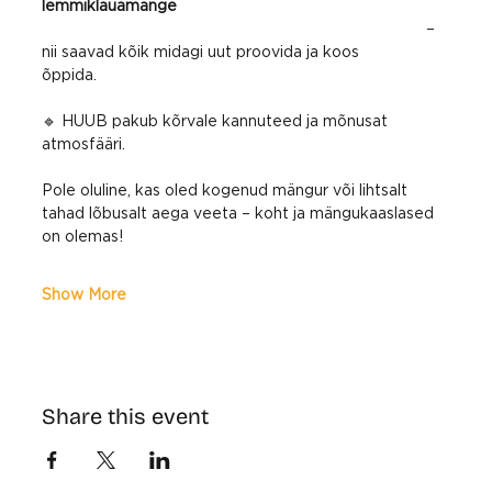
lemmiklauamänge
 – 
nii saavad kõik midagi uut proovida ja koos 
õppida.
🔹 HUUB pakub kõrvale kannuteed ja mõnusat 
atmosfääri.
Pole oluline, kas oled kogenud mängur või lihtsalt 
tahad lõbusalt aega veeta – koht ja mängukaaslased 
on olemas!
Show More
Share this event