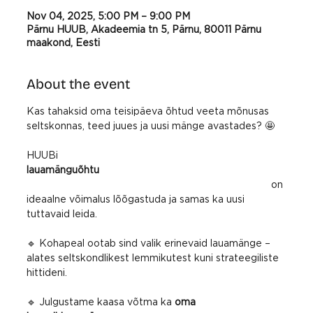
Nov 04, 2025, 5:00 PM – 9:00 PM
Pärnu HUUB, Akadeemia tn 5, Pärnu, 80011 Pärnu
maakond, Eesti
About the event
Kas tahaksid oma teisipäeva õhtud veeta mõnusas 
seltskonnas, teed juues ja uusi mänge avastades? 🤩
HUUBi 
lauamänguõhtu
 on 
ideaalne võimalus lõõgastuda ja samas ka uusi 
tuttavaid leida.
🔹 Kohapeal ootab sind valik erinevaid lauamänge – 
alates seltskondlikest lemmikutest kuni strateegiliste 
hittideni.
🔹 Julgustame kaasa võtma ka 
oma 