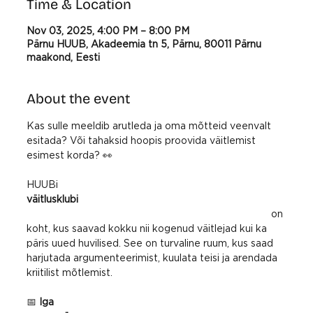
Time & Location
Nov 03, 2025, 4:00 PM – 8:00 PM
Pärnu HUUB, Akadeemia tn 5, Pärnu, 80011 Pärnu
maakond, Eesti
About the event
Kas sulle meeldib arutleda ja oma mõtteid veenvalt 
esitada? Või tahaksid hoopis proovida väitlemist 
esimest korda? 👀
HUUBi 
väitlusklubi
 on 
koht, kus saavad kokku nii kogenud väitlejad kui ka 
päris uued huvilised. See on turvaline ruum, kus saad 
harjutada argumenteerimist, kuulata teisi ja arendada 
kriitilist mõtlemist.
📅 
Iga 