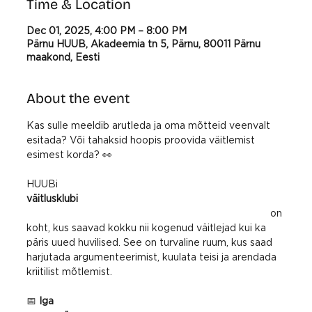
Time & Location
Dec 01, 2025, 4:00 PM – 8:00 PM
Pärnu HUUB, Akadeemia tn 5, Pärnu, 80011 Pärnu
maakond, Eesti
About the event
Kas sulle meeldib arutleda ja oma mõtteid veenvalt 
esitada? Või tahaksid hoopis proovida väitlemist 
esimest korda? 👀
HUUBi 
väitlusklubi
 on 
koht, kus saavad kokku nii kogenud väitlejad kui ka 
päris uued huvilised. See on turvaline ruum, kus saad 
harjutada argumenteerimist, kuulata teisi ja arendada 
kriitilist mõtlemist.
📅 
Iga 