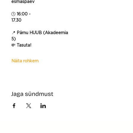
esmaspäev
🕓 
16:00 - 
17.30
📍 
Pärnu HUUB (Akadeemia 
5)
💸 
Tasuta!
Näita rohkem
Jaga sündmust