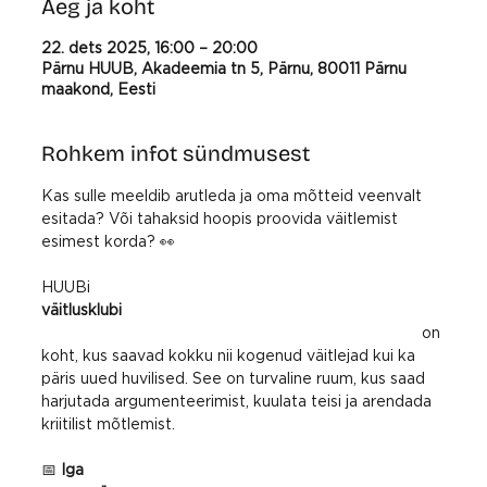
Aeg ja koht
22. dets 2025, 16:00 – 20:00
Pärnu HUUB, Akadeemia tn 5, Pärnu, 80011 Pärnu
maakond, Eesti
Rohkem infot sündmusest
Kas sulle meeldib arutleda ja oma mõtteid veenvalt 
esitada? Või tahaksid hoopis proovida väitlemist 
esimest korda? 👀
HUUBi 
väitlusklubi
 on 
koht, kus saavad kokku nii kogenud väitlejad kui ka 
päris uued huvilised. See on turvaline ruum, kus saad 
harjutada argumenteerimist, kuulata teisi ja arendada 
kriitilist mõtlemist.
📅 
Iga 