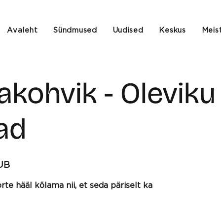
Avaleht
Sündmused
Uudised
Keskus
Meis
kohvik - Oleviku
ad
UB
te hääl kõlama nii, et seda päriselt ka