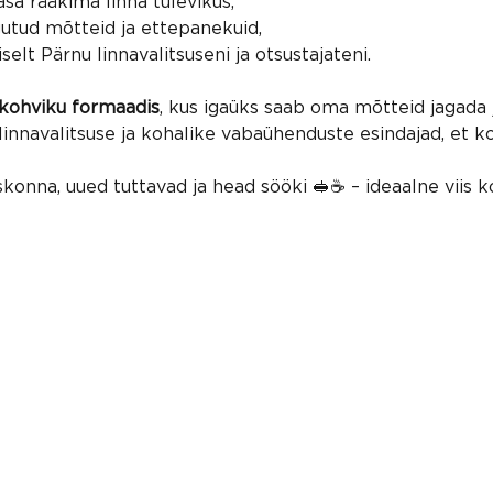
em noori kaasa rääkima linna 
noortelt kogutud mõtteid ja e
selt Pärnu linnavalitsuseni ja otsustajateni.
kohviku formaadis
, kus igaüks saab oma mõtteid jagada j
 linnavalitsuse ja kohalike vabaühenduste esindajad, et k
konna, uued tuttavad ja head sööki 🥪☕ – ideaalne viis ko