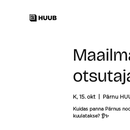
Maailma
otsutaj
K, 15. okt
  |  
Pärnu HU
Kuidas panna Pärnus noor
kuulatakse? 👂✨