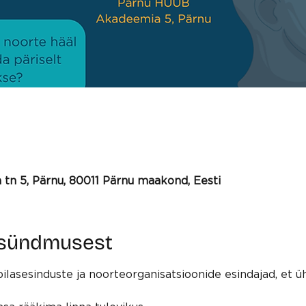
n 5, Pärnu, 80011 Pärnu maakond, Eesti
 sündmusest
asesinduste ja noorteorganisatsioonide esindajad, et ühi
usi, kuidas: 