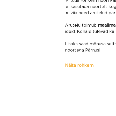
🔹 tuua rohk
🔹 kasutada 
🔹 viia need arutelud päri
Arutelu toimub 
maailma
ideid. Kohale tulevad ka
Lisaks saad mõnusa selts
noortega Pärnus!
Näita rohkem