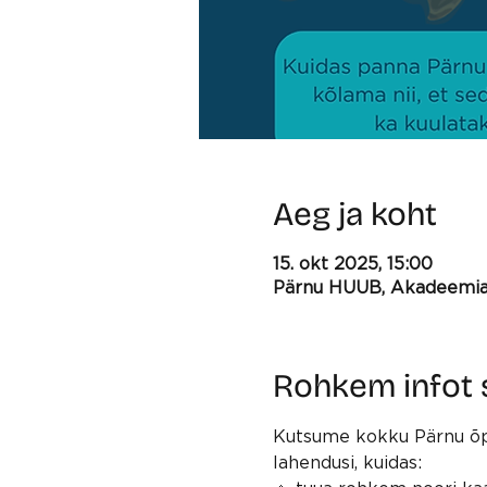
Aeg ja koht
15. okt 2025, 15:00
Pärnu HUUB, Akadeemia t
Rohkem infot
Kutsume kokku Pärnu õpil
lahend