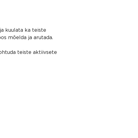
tulevikus, 
ttepanekuid, 
a kuulata ka teiste 
oos mõelda ja arutada.
htuda teiste aktiivsete 